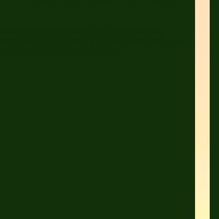
itable for all sizes. Diameter 12 cm. The multi-award-
dual oscillations) harmonises electromagnetic interference
in the product flyer under "Our products".