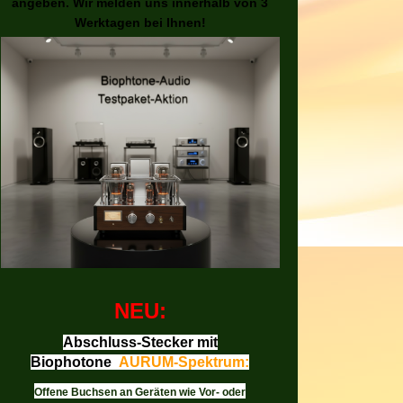
angeben. Wir melden uns innerhalb von 3
Werktagen bei Ihnen!
NEU:
Abschluss-Stecker mit
Biophotone
AURUM-Spektrum:
Offene Buchsen an Geräten wie Vor- oder