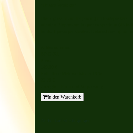
"Unsere Produkte" .
Black-glass round for placing on loudspeakers. Su
winning Biophotone frequency spectrum (43 indivi
fields. 1 piece per speaker. Detailed description 
Artikelnummer:
BP-D-XL
Preis:
149,00 €
Enthaltene Mehrwertsteuer 19 %
23,79 €
Zuzüglich Porto und Verpackung.
In den Warenkorb
AGB
-
Lieferbedingungen