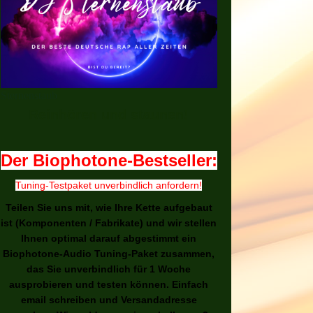
Sternenstaub
Reinhören und staunen!
Der Biophotone-Bestseller:
Tuning-Testpaket unverbindlich anfordern!
Teilen Sie uns mit, wie Ihre Kette aufgebaut
ist (Komponenten / Fabrikate) und wir stellen
Ihnen optimal darauf abgestimmt ein
Biophotone-Audio Tuning-Paket zusammen,
das Sie unverbindlich für 1 Woche
ausprobieren und testen können. Einfach
email schreiben und Versandadresse