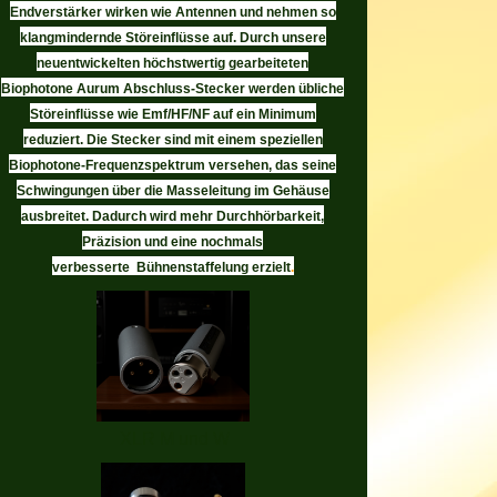
Endverstärker wirken wie Antennen und nehmen so
klangmindernde Störeinflüsse auf. Durch unsere
neuentwickelten höchstwertig gearbeiteten
Biophotone Aurum Abschluss-Stecker werden übliche
Störeinflüsse wie Emf/HF/NF auf ein Minimum
reduziert. Die Stecker sind mit einem speziellen
Biophotone-Frequenzspektrum versehen, das seine
Schwingungen über die Masseleitung im Gehäuse
ausbreitet. Dadurch wird mehr Durchhörbarkeit,
Präzision und eine nochmals
verbesserte Bühnenstaffelung erzielt
.
XLR M und W