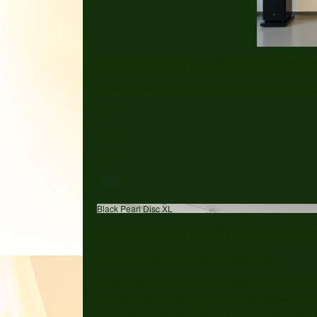
Biophotone Audio Onl
Unser aktuelles Produkt-Portfolio - für die Übers
Biophotone Audio Online Shop
Lautsprecher
Biophotone AURUM Photonic Disc XL
0
Black Pearl Disc XL
Biophotone AURUM Pho
Photonen-Harmonizer aus Schwarzglas
Schwarzglas-Ronde zum Auflegen auf Lautsprech
das mehrfach prämierte Biophotone-Frequenzspe
elektromagnetische Störfelder. Pro Lautsprecher 