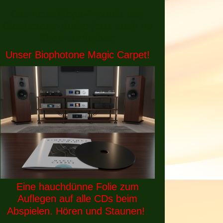
Das neue Mega-Produkt von
Biophotone-Audio jetzt auch im
Shop verfügbar:
Unser Biophotone Magic Carpet!
Eine hauchdünne Folie zum
Auflegen auf alle CDs beim
Abspielen. Hören und Staunen!