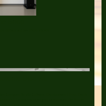
ine Shop
icht einfach auf das Photo klicken
tonic Disc XL
er. Geeignet für alle Grössen. Durchmesser 12 cm. Durch
ktrum (43 Einzelschwingungen) harmonisiert die Ronde
1 Stück. Detaillierte Beschreibung im Produkte-Flyer unter