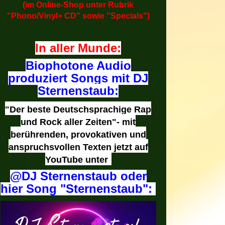
(im Online-Shop unter Rubrik
"Phono/Vinyl+ CD" sowie "Specials")
In aller Munde:
Biophotone Audio
produziert Songs mit DJ
Sternenstaub:
"Der beste Deutschsprachige Rap
und Rock aller Zeiten"- mit
berührenden, provokativen und
anspruchsvollen Texten jetzt auf
YouTube unter
@DJ Sternenstaub oder
hier Song "Sternenstaub":