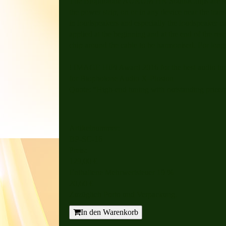
The Biophotone AURUM HR SoundChips are self-a
the power strip, on or in any device near the tran
in loudspeakers and especially the loudspeaker c
applied at the beginning and at the end of the re
chip around the cable to be harmonised. For long
! IMAGE HiFi Award 2016 for the best audio tun
for Biophotone Audio X-Plosion
Quote: "High-end tuning with outstanding price/
Artikelnummer:
BP-SC-16
Preis:
129,00 €
Enthaltene Mehrwertsteuer 19 %
20,60 €
Zuzüglich Porto und Verpackung.
In den Warenkorb