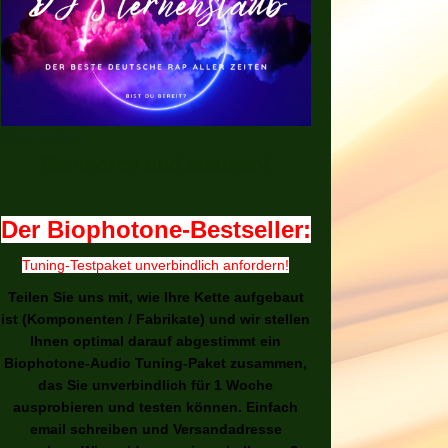
Sternenstaub
Reinhören und staunen!
Der Biophotone-Bestseller:
Tuning-Testpaket unverbindlich anfordern!
Teilen Sie uns mit, wie Ihre Kette aufgebaut
ist (Komponenten / Fabrikate) und wir stellen
Ihnen optimal darauf abgestimmt ein
Biophotone-Audio Tuning-Paket zusammen,
das Sie unverbindlich für 1 Woche
ausprobieren und testen können. Einfach
email schreiben und Versandadresse