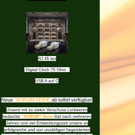
Cinch/RCA
RJ 45 lan
Digital Cinch 75 Ohm
USB A auf C
Neue
"AURUM-SERIE
ab sofort verfügbar!
Unsere mit so vielen Vorschuss-Lorbeeren
bedachte
"AURUM"-Serie
löst nach mehreren
Jahren und viel Entwicklungszeit unsere so
erfolgreiche und von unzähligen begeisterten