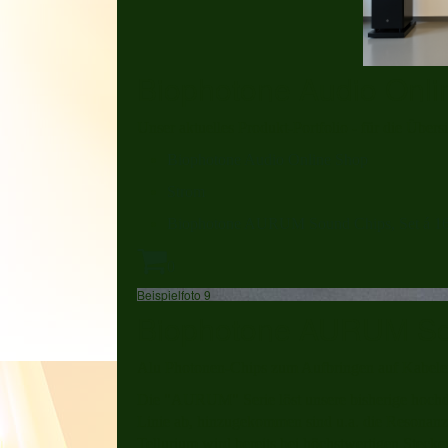
Biophotone Audio Onl
Unser aktuelles Produkt-Portfolio - für die Übers
Biophotone Audio Online Shop
Strom
Biophotone AURUM Sound Chips, Set á 16
0
Beispielfoto 9
Biophotone AURUM Sou
Alu Photonen-Chips zum Aufbringen auf Kabele
Die "AURUM" Serie löst unsere bisherige hochde
Linie ab, hinzugekommen sind u.a. die Resonanzs
Tellurium wird bereits bei höchstwertigen Stecke