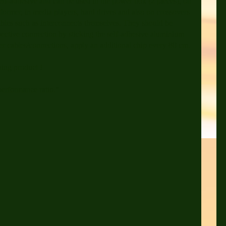
dhesive and can be used in the power box (2 pieces), on
sformer, in media players, hard drives and also on crossovers
ables such as interconnects themselves. They should be
spective connection by sticking the self-adhesive aluminium
er cables/connections, apply an additional chip every 80 cm.
ing product !
performance ratio."