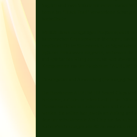
Sugilith sind zwei Silikate mit extrem starker W
bereits bei "Black Pearl" verwendeten Schungits 
hocheffektiv.
Mithilfe dieses einzigartigen Frequenzspektrums 
harmonischen Grundspektrum überlagert, das der
empfindet. Ob im Strombereich, an Signalkabel
jeglicher Preisklassen eingesetzt, verbessern 
und spürbar den Klang enorm, sie sind absolut un
Komponenten aus der Biophotone "AURUM" Se
Einsatzgebiet und Anwendung (Packungsgrösse S
Die Biophotone AURUM HR Sound Chips sind sel
Netzleiste, auf oder in jedem Gerät in der Nähe d
Frequenzweichen in Lautsprechern und vor allem 
werden. Sie sollten hier jeweils am Anfang und 
dem der selbstklebende Alu-Chip um das zu harm
Kabeln/Verbindungen alle 80 cm zusätzlich einen