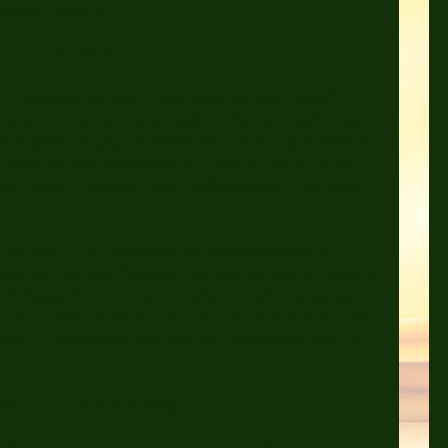
Tuning Produkt !
/Leistungsverhältnis."
ly decorated and multi-award-winning "Black Pearl"
ectra of tellurium, thulite, sugilite and precious schungite.
hest quality plugs (as it is extremely expensive), thulite and
g effect and precious schungite is a "power version" of the
ghly effective especially with electromagnetic interference
critical fields are suppressed and superimposed with a
lso finds extremely beneficial and relaxing. Whether used in
and XLR and, of course, on loudspeaker cables of all price
 Sound Chips audibly and noticeably improve the sound
icable. Unsurpassed in use with other components from the
 4,8 and 16 pieces, DM 3 cm):