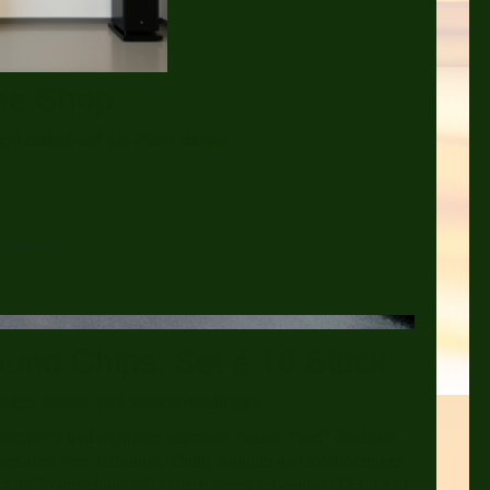
ine Shop
icht einfach auf das Photo klicken
 Stück
nd Chips, Set á 16 Stück
nden, Stecker und Steckverbindungen
korierte und mehrfach prämierte "Black Pearl" Produkte-
pektren von Tellurium, Thulit, Sugilith und Edel-Schungit.
rn als Beimischung (da extrem teuer) verwendet, Thulit und