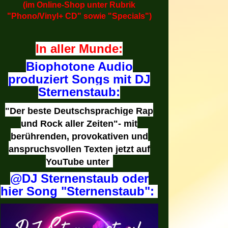
(im Online-Shop unter Rubrik
"Phono/Vinyl+ CD" sowie "Specials")
In aller Munde:
Biophotone Audio
produziert Songs mit DJ
Sternenstaub:
"Der beste Deutschsprachige Rap
und Rock aller Zeiten"- mit
berührenden, provokativen und
anspruchsvollen Texten jetzt auf
YouTube unter
@DJ Sternenstaub oder
hier Song "Sternenstaub":