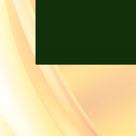
AGB
-
Lieferbedingungen
Hier geht's zu unserem Biophotone Audio O