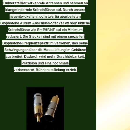
Endverstärker wirken wie Antennen und nehmen so
klangmindernde Störeinflüsse auf. Durch unsere
neuentwickelten höchstwertig gearbeiteten
Biophotone Aurum Abschluss-Stecker werden übliche
Störeinflüsse wie Emf/HF/NF auf ein Minimum
reduziert. Die Stecker sind mit einem speziellen
Biophotone-Frequenzspektrum versehen, das seine
Schwingungen über die Masseleitung im Gehäuse
ausbreitet. Dadurch wird mehr Durchhörbarkeit,
Präzision und eine nochmals
verbesserte Bühnenstaffelung erzielt
.
XLR M und W