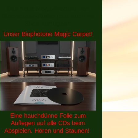
Das neue Mega-Produkt von
Biophotone-Audio jetzt auch im
Shop verfügbar:
Unser Biophotone Magic Carpet!
Eine hauchdünne Folie zum
Auflegen auf alle CDs beim
Abspielen. Hören und Staunen!