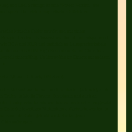
irkung und Edel-Schungit ist eine "Power-Version" des
und speziell bei elektromagnetischen Störfeldern
werden kritische Felder entstört und mit einem
 Rezipient zudem als äusserst wohltuend und entspannend
n wie RCA und XLR und natürlich an Lautsprecherkabeln
die Biophotone AURUM High Resolution Sound Chips hör-
iversell einsatzfähig. Unübertroffen im Einsatz mit anderen
rie
et á 4,8 und 16 Stück, DM 3 cm):
bstklebend und können im Stromkasten (2 Stück), an der
es Trafos, in Media Playern, Festplatten und auch an
den Lautsprecherkabeln wie Interconnects selbst eingesetzt
am Ende der jeweiligen Verbindung aufgebracht werden, in
onisierende Kabel geklebt wird. Bei längeren
 Chip aufbringen.