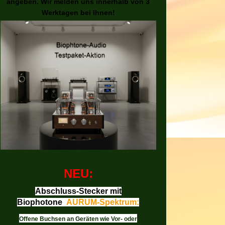
angeben. Wir melden uns innerhalb von 3
Werktagen bei Ihnen!
NEU:
Abschluss-Stecker mit
Biophotone
AURUM-Spektrum:
Offene Buchsen an Geräten wie Vor- oder