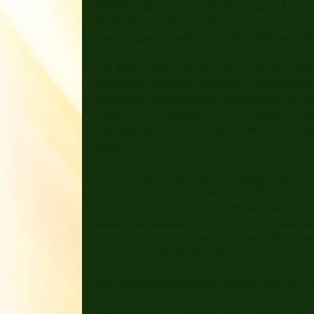
! IMAGE HiFi Award 2016 für das beste Audio-
für Biophotone Audio X-Plosion
Zitat: "High-End Tuning mit überragendem Preis-
The "AURUM" series replaces our previous high
product line, with the addition of the resonance sp
Tellurium is already used as an additive in the hig
sugilite are two silicates with an extremely stron
schungite already used in "Black Pearl" and is hi
fields.
With the help of this unique frequency spectrum, 
harmonious basic spectrum, which the recipient a
the current range, on signal cables such as RCA 
classes, the Biophotone AURUM High Resolution
enormously; they are absolutely universally appl
Biophotone "AURUM" series.
Field of application and use (package size Set á