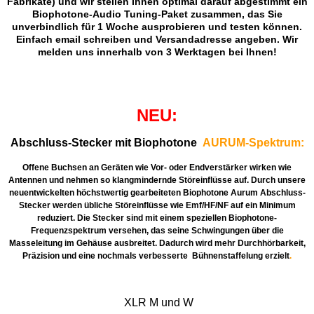
Fabrikate) und wir stellen Ihnen optimal darauf abgestimmt ein
Biophotone-Audio Tuning-Paket zusammen, das Sie
unverbindlich für 1 Woche ausprobieren und testen können.
Einfach email schreiben und Versandadresse angeben. Wir
melden uns innerhalb von 3 Werktagen bei Ihnen!
NEU:
Abschluss-Stecker mit Biophotone
AURUM-Spektrum:
Offene Buchsen an Geräten wie Vor- oder Endverstärker wirken wie
Antennen und nehmen so klangmindernde Störeinflüsse auf. Durch unsere
neuentwickelten höchstwertig gearbeiteten Biophotone Aurum Abschluss-
Stecker werden übliche Störeinflüsse wie Emf/HF/NF auf ein Minimum
reduziert. Die Stecker sind mit einem speziellen Biophotone-
Frequenzspektrum versehen, das seine Schwingungen über die
Masseleitung im Gehäuse ausbreitet. Dadurch wird mehr Durchhörbarkeit,
Präzision und eine nochmals verbesserte Bühnenstaffelung erzielt
.
XLR M und W