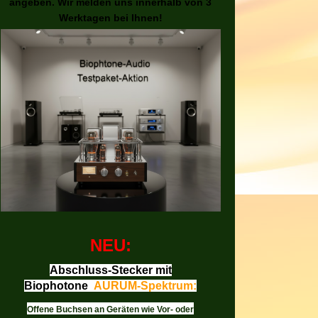
angeben. Wir melden uns innerhalb von 3
Werktagen bei Ihnen!
NEU:
Abschluss-Stecker mit
Biophotone
AURUM-Spektrum:
Offene Buchsen an Geräten wie Vor- oder