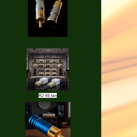
Cinch/RCA
RJ 45 lan