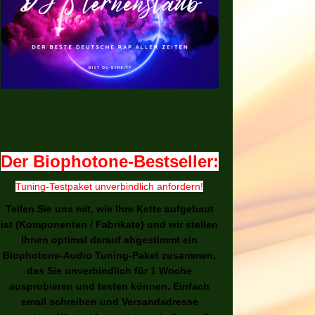
Sternenstaub
Reinhören und staunen!
Der Biophotone-Bestseller:
Tuning-Testpaket unverbindlich anfordern!
Teilen Sie uns mit, wie Ihre Kette aufgebaut
ist (Komponenten / Fabrikate) und wir stellen
Ihnen optimal darauf abgestimmt ein
Biophotone-Audio Tuning-Paket zusammen,
das Sie unverbindlich für 1 Woche
ausprobieren und testen können. Einfach
email schreiben und Versandadresse