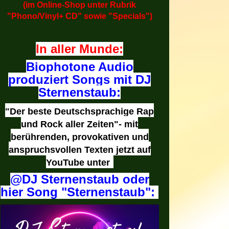
(im Online-Shop unter Rubrik
"Phono/Vinyl+ CD" sowie "Specials")
In aller Munde:
Biophotone Audio
produziert Songs mit DJ
Sternenstaub:
"Der beste Deutschsprachige Rap
und Rock aller Zeiten"- mit
berührenden, provokativen und
anspruchsvollen Texten jetzt auf
YouTube unter
@DJ Sternenstaub oder
hier Song "Sternenstaub":