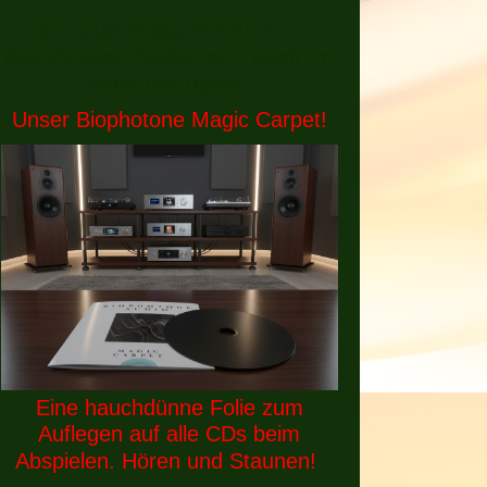
Das neue Mega-Produkt von
Biophotone-Audio jetzt auch im
Shop verfügbar:
Unser Biophotone Magic Carpet!
Eine hauchdünne Folie zum
Auflegen auf alle CDs beim
Abspielen. Hören und Staunen!