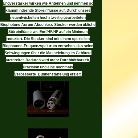
Endverstärker wirken wie Antennen und nehmen so
klangmindernde Störeinflüsse auf. Durch unsere
neuentwickelten höchstwertig gearbeiteten
Biophotone Aurum Abschluss-Stecker werden übliche
Störeinflüsse wie Emf/HF/NF auf ein Minimum
reduziert. Die Stecker sind mit einem speziellen
Biophotone-Frequenzspektrum versehen, das seine
Schwingungen über die Masseleitung im Gehäuse
ausbreitet. Dadurch wird mehr Durchhörbarkeit,
Präzision und eine nochmals
verbesserte Bühnenstaffelung erzielt
.
XLR M und W