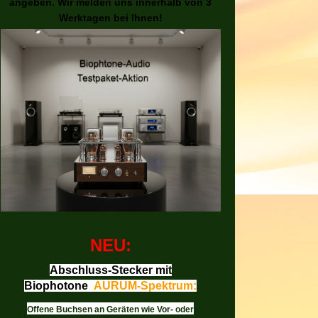
angeben. Wir melden uns innerhalb von 3
Werktagen bei Ihnen!
NEU:
Abschluss-Stecker mit
Biophotone
AURUM-Spektrum:
Offene Buchsen an Geräten wie Vor- oder