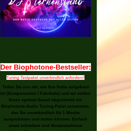
Sternenstaub
Reinhören und staunen!
Der Biophotone-Bestseller:
Tuning-Testpaket unverbindlich anfordern!
Teilen Sie uns mit, wie Ihre Kette aufgebaut
ist (Komponenten / Fabrikate) und wir stellen
Ihnen optimal darauf abgestimmt ein
Biophotone-Audio Tuning-Paket zusammen,
das Sie unverbindlich für 1 Woche
ausprobieren und testen können. Einfach
email schreiben und Versandadresse