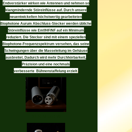
Endverstärker wirken wie Antennen und nehmen so
klangmindernde Störeinflüsse auf. Durch unsere
neuentwickelten höchstwertig gearbeiteten
Biophotone Aurum Abschluss-Stecker werden übliche
Störeinflüsse wie Emf/HF/NF auf ein Minimum
reduziert. Die Stecker sind mit einem speziellen
Biophotone-Frequenzspektrum versehen, das seine
Schwingungen über die Masseleitung im Gehäuse
ausbreitet. Dadurch wird mehr Durchhörbarkeit,
Präzision und eine nochmals
verbesserte Bühnenstaffelung erzielt
.
XLR M und W