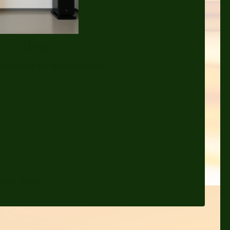
ine Shop
icht einfach auf das Photo klicken
nline Shop: