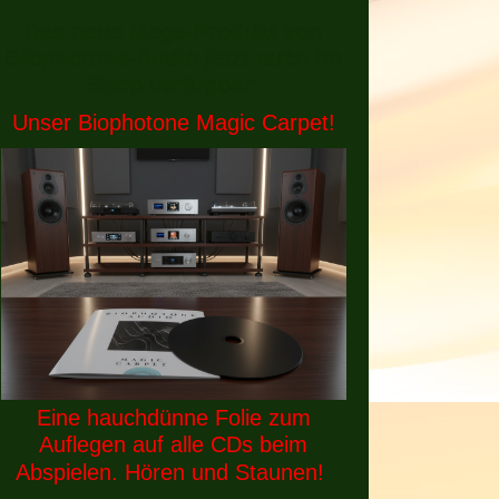
Das neue Mega-Produkt von
Biophotone-Audio jetzt auch im
Shop verfügbar:
Unser Biophotone Magic Carpet!
Eine hauchdünne Folie zum
Auflegen auf alle CDs beim
Abspielen. Hören und Staunen!