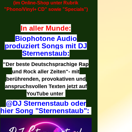
(im Online-Shop unter Rubrik
"Phono/Vinyl+ CD" sowie "Specials")
In aller Munde:
Biophotone Audio
produziert Songs mit DJ
Sternenstaub:
"Der beste Deutschsprachige Rap
und Rock aller Zeiten"- mit
berührenden, provokativen und
anspruchsvollen Texten jetzt auf
YouTube unter
@DJ Sternenstaub oder
hier Song "Sternenstaub":