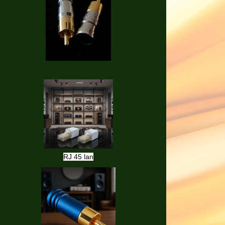
Cinch/RCA
RJ 45 lan