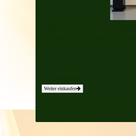
Biophotone Audio Onl
Unser aktuelles Produkt-Portfolio - für die Übers
Biophotone Audio Online Shop
Einkaufswagen
0
Ihr Warenkorb ist leer
Weiter einkaufen
Hier geht's zu unserem Biophotone Audio O